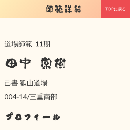
師範詳細
TOPに戻る
道場師範 11期
田中 常樹
己書 狐山道場
004-14/三重南部
プロフィール