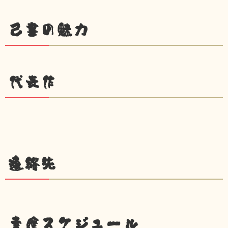
己書の魅力
代表作
連絡先
幸座スケジュール