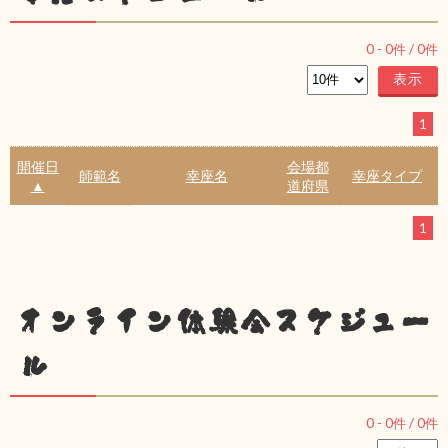
0
-
0
件 /
0
件
1
開催日
会場都
師範名
幸座名
幸座タイプ
▲
道府県
1
オンライン体験会スケジュー
ル
0
-
0
件 /
0
件