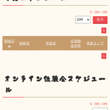
0
-
0
件 /
0
件
1
開催日
会場都
師範名
幸座名
幸座タイプ
▲
道府県
1
オンライン体験会スケジュー
ル
0
-
0
件 /
0
件