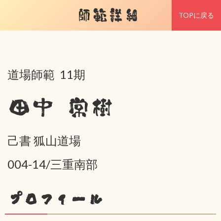
師範詳細
TOPに戻る
道場師範 11期
田中 常樹
己書 狐山道場
004-14/三重南部
プロフィール