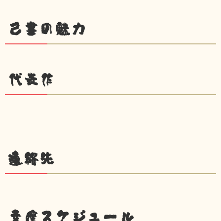
己書の魅力
代表作
連絡先
幸座スケジュール