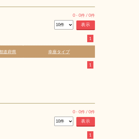
0
-
0
件 /
0
件
1
都道府県
幸座タイプ
1
0
-
0
件 /
0
件
1