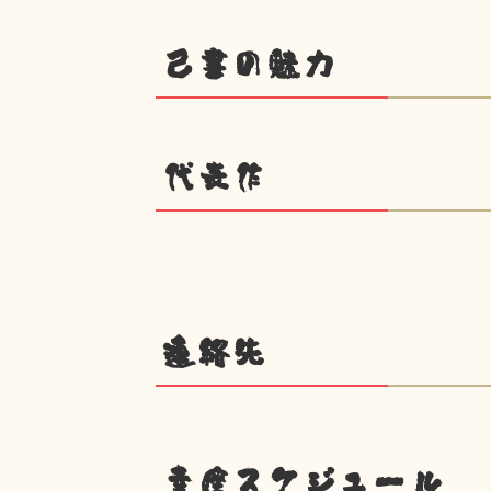
己書の魅力
代表作
連絡先
幸座スケジュール