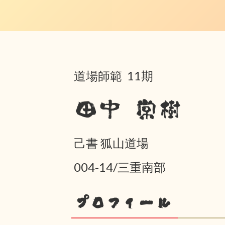
道場師範 11期
田中 常樹
己書 狐山道場
004-14/三重南部
プロフィール