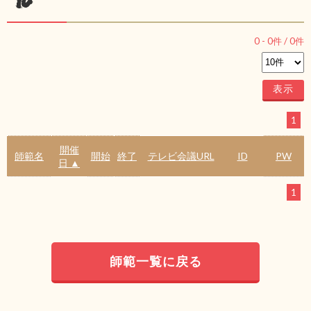
ル
0
-
0
件 /
0
件
1
開催
師範名
開始
終了
テレビ会議URL
ID
PW
日 ▲
1
師範一覧に戻る