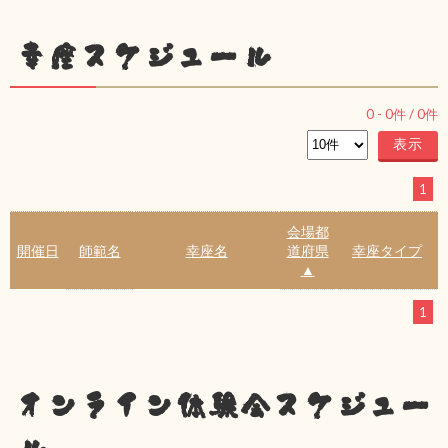
幸座スケジュール
0
-
0
件 /
0
件
1
会場都
開催日
師範名
幸座名
道府県
幸座タイプ
▲
1
オンライン体験会スケジュー