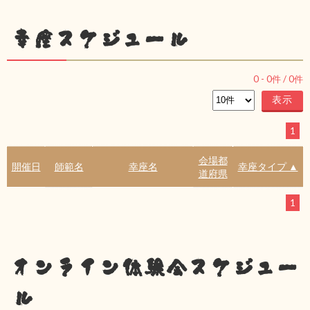
幸座スケジュール
0
-
0
件 /
0
件
1
会場都
開催日
師範名
幸座名
幸座タイプ ▲
道府県
1
オンライン体験会スケジュー
ル