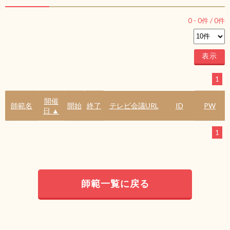
0
-
0
件 /
0
件
1
開催
師範名
開始
終了
テレビ会議URL
ID
PW
日 ▲
1
師範一覧に戻る