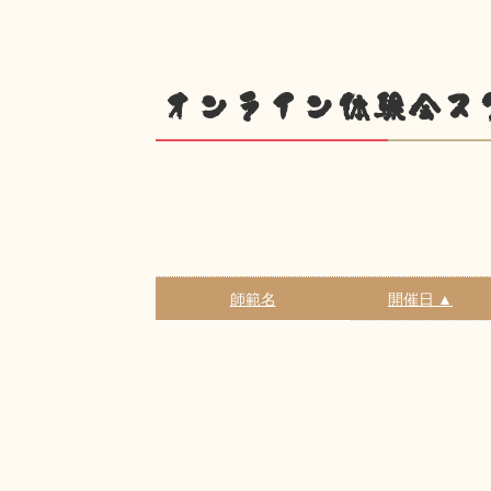
オンライン体験会ス
師範名
開催日 ▲