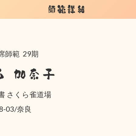
師範詳細
席師範 29期
西 加奈子
書 さくら雀道場
8-03/奈良