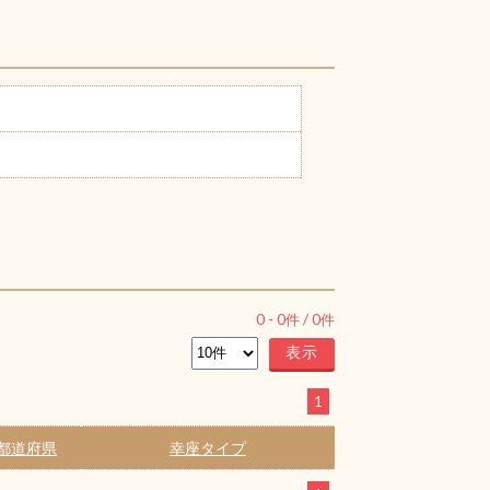
0
-
0
件 /
0
件
1
都道府県
幸座タイプ