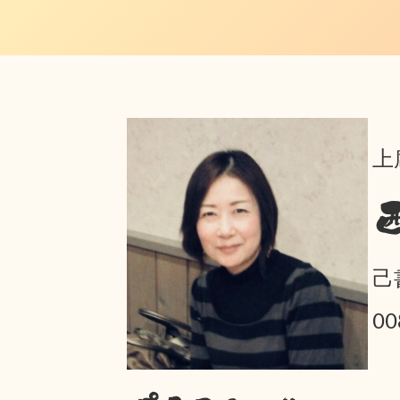
上
己
00