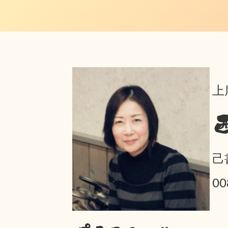
上
己
00