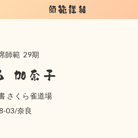
師範詳細
席師範 29期
西 加奈子
書 さくら雀道場
8-03/奈良