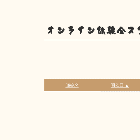
オンライン体験会ス
師範名
開催日 ▲