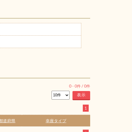
0
-
0
件 /
0
件
1
都道府県
幸座タイプ