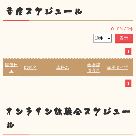
幸座スケジュール
0
-
0
件 /
0
件
1
開催日
会場都
師範名
幸座名
幸座タイプ
▲
道府県
1
オンライン体験会スケジュー
ル