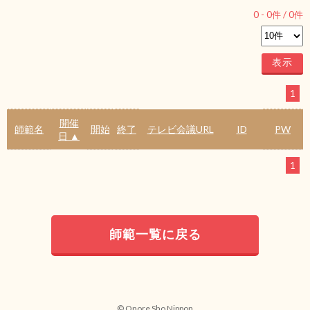
0
-
0
件 /
0
件
1
開催
師範名
開始
終了
テレビ会議URL
ID
PW
日 ▲
1
師範一覧に戻る
© Onore Sho Nippon