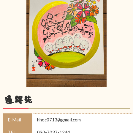
連絡先
E-Mail
hhoc0713@gmail.com
TEL
090-7037-1244