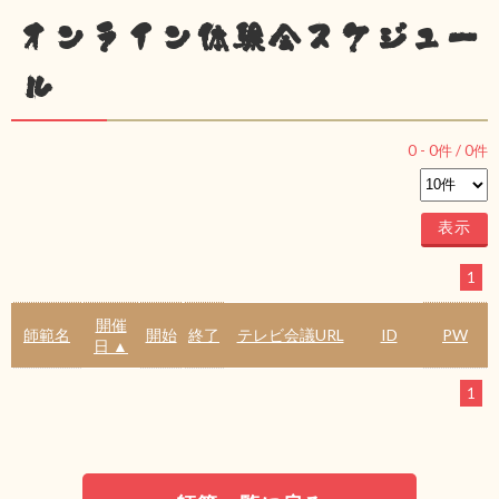
オンライン体験会スケジュー
ル
0
-
0
件 /
0
件
1
開催
師範名
開始
終了
テレビ会議URL
ID
PW
日 ▲
1