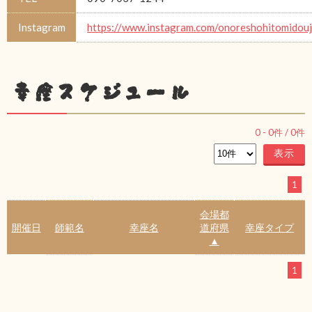
Instagram
https://www.instagram.com/onoreshohitomidou
幸座スケジュール
0
-
0
件 /
0
件
1
会場都
開催日
師範名
幸座名
道府県
幸座タイプ
▲
1