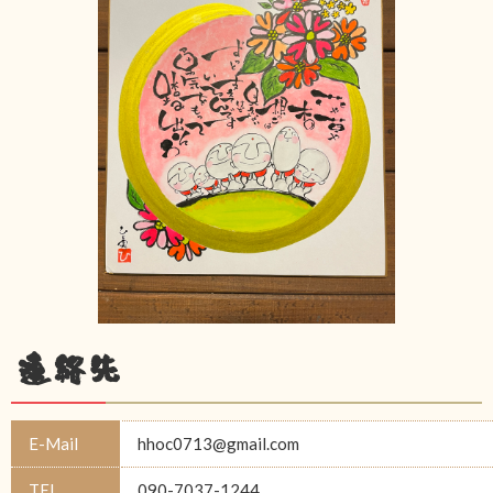
連絡先
E-Mail
hhoc0713@gmail.com
TEL
090-7037-1244