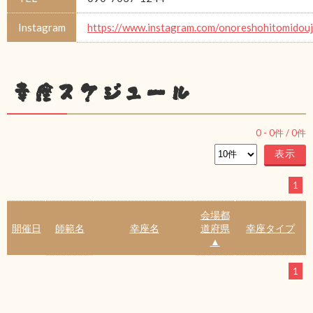
Instagram
https://www.instagram.com/onoreshohitomidou
幸座スケジュール
0
-
0
件 /
0
件
1
会場都
開催日
師範名
幸座名
道府県
幸座タイプ
▲
1