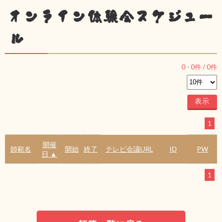
オンライン体験会スケジュー
ル
0
-
0
件 /
0
件
1
開催
師範名
開始
終了
テレビ会議URL
ID
PW
日 ▲
1