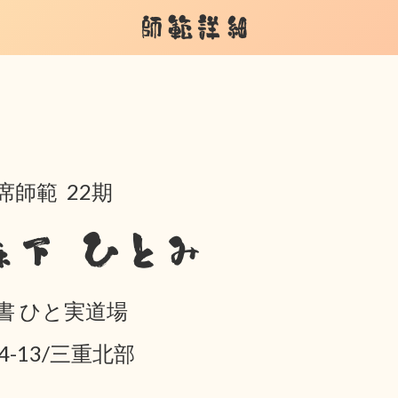
師範詳細
席師範 22期
森下 ひとみ
書 ひと実道場
04-13/三重北部