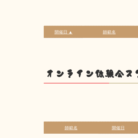
開催日 ▲
師範名
オンライン体験会ス
師範名
開催日