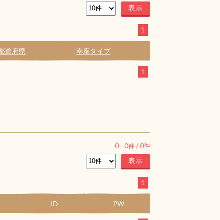
1
都道府県
幸座タイプ
1
0
-
0
件 /
0
件
1
ID
PW