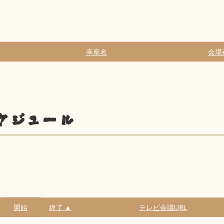
幸座名
会場
ケジュール
開始
終了 ▲
テレビ会議URL