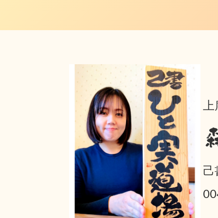
上
己
0