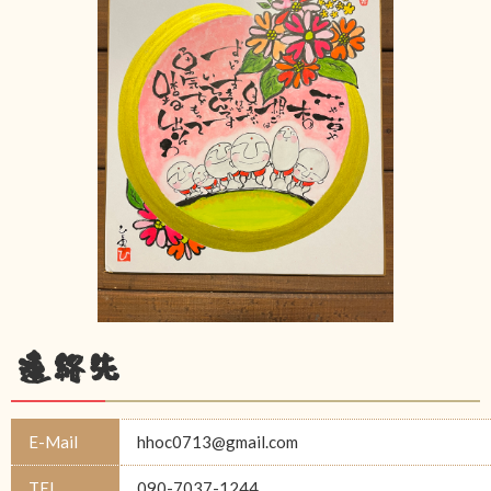
連絡先
E-Mail
hhoc0713@gmail.com
TEL
090-7037-1244