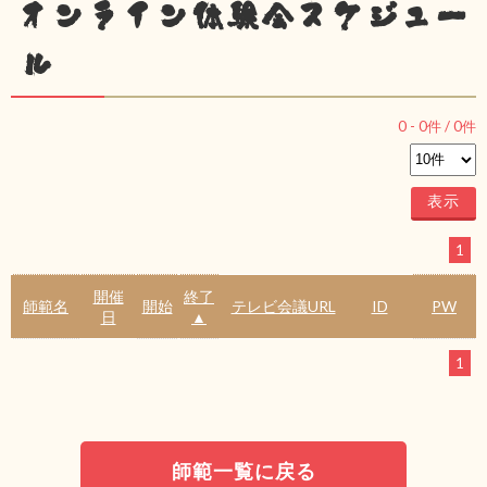
オンライン体験会スケジュー
ル
0
-
0
件 /
0
件
1
開催
終了
師範名
開始
テレビ会議URL
ID
PW
日
▲
1
師範一覧に戻る