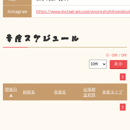
Instagram
https://www.instagram.com/onoreshohitomidou
幸座スケジュール
0
-
0
件 /
0
件
1
開催日
会場都
師範名
幸座名
幸座タイプ
▲
道府県
1