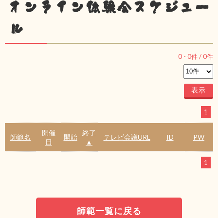
オンライン体験会スケジュー
ル
0
-
0
件 /
0
件
1
開催
終了
師範名
開始
テレビ会議URL
ID
PW
日
▲
1
師範一覧に戻る