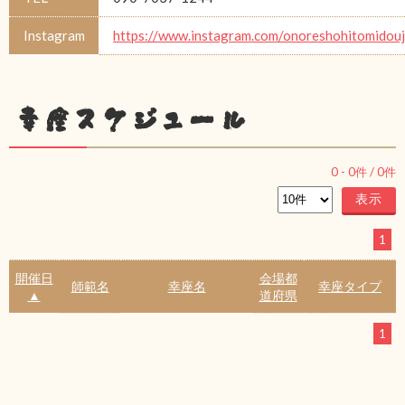
Instagram
https://www.instagram.com/onoreshohitomidou
幸座スケジュール
0
-
0
件 /
0
件
1
開催日
会場都
師範名
幸座名
幸座タイプ
▲
道府県
1