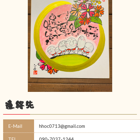
連絡先
E-Mail
hhoc0713@gmail.com
TEL
090-7037-1244