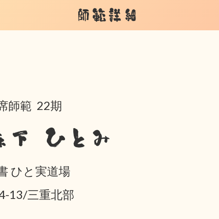
師範詳細
席師範 22期
森下 ひとみ
書 ひと実道場
04-13/三重北部