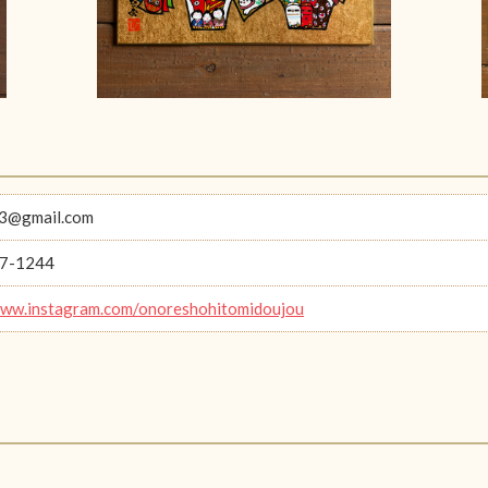
3@gmail.com
7-1244
www.instagram.com/onoreshohitomidoujou