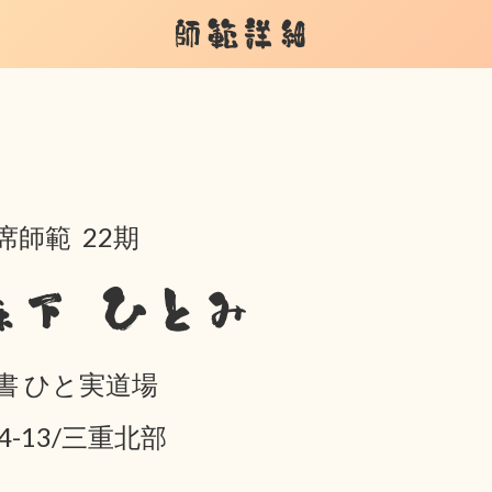
師範詳細
席師範 22期
森下 ひとみ
書 ひと実道場
04-13/三重北部