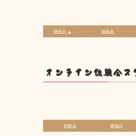
開催日 ▲
師範名
オンライン体験会ス
師範名
開催日