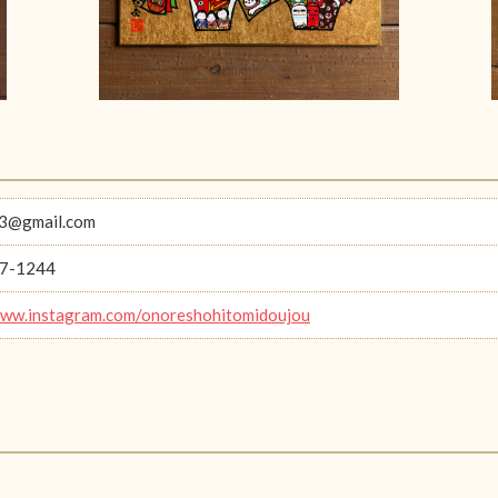
3@gmail.com
7-1244
www.instagram.com/onoreshohitomidoujou