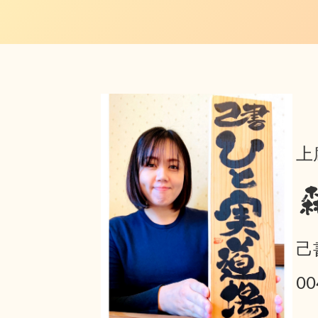
上
己
0