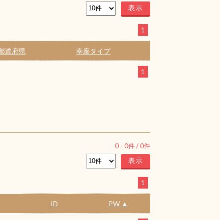
1
都道府県
幸座タイプ
1
0
-
0
件 /
0
件
1
ID
PW ▲