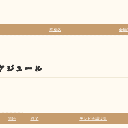
幸座名
会場
ケジュール
開始
終了
テレビ会議URL