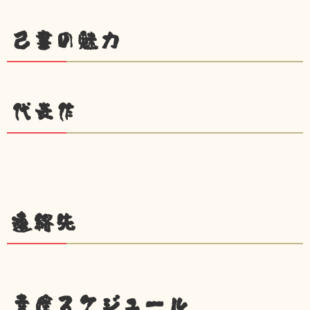
己書の魅力
代表作
連絡先
幸座スケジュール