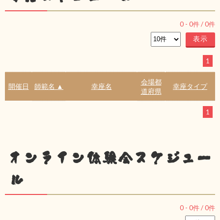
0
-
0
件 /
0
件
1
会場都
開催日
師範名 ▲
幸座名
幸座タイプ
道府県
1
オンライン体験会スケジュー
ル
0
-
0
件 /
0
件