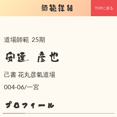
師範詳細
TOPに戻る
道場師範 25期
安達 彦也
己書 花丸彦氣道場
004-06/一宮
プロフィール