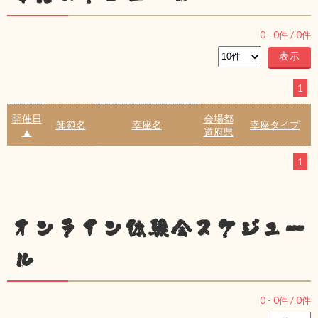
0
-
0
件 /
0
件
1
開催日
会場都
師範名
幸座名
幸座タイプ
▲
道府県
1
オンライン体験会スケジュー
ル
0
-
0
件 /
0
件