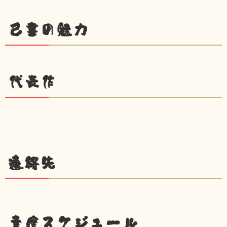
己書の魅力
代表作
連絡先
幸座スケジュール