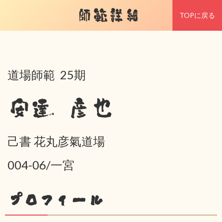
師範詳細
TOPに戻る
道場師範 25期
安達 彦也
己書 花丸彦氣道場
004-06/一宮
プロフィール