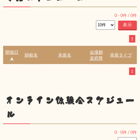
0
-
0
件 /
0
件
1
開催日
会場都
師範名
幸座名
幸座タイプ
▲
道府県
1
オンライン体験会スケジュー
ル
0
-
0
件 /
0
件