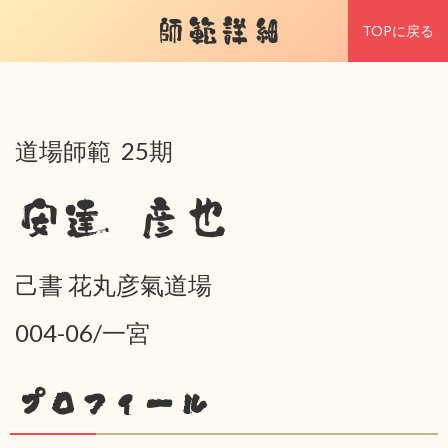
師範詳細
TOPに戻る
道場師範 25期
安達 彦也
己書 花丸彦氣道場
004-06/一宮
プロフィール