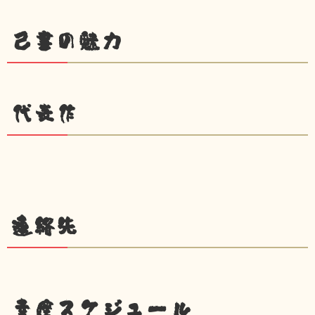
己書の魅力
代表作
連絡先
幸座スケジュール