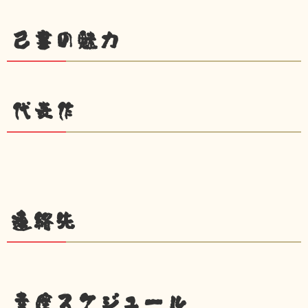
己書の魅力
代表作
連絡先
幸座スケジュール