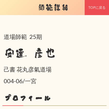
師範詳細
TOPに戻る
道場師範 25期
安達 彦也
己書 花丸彦氣道場
004-06/一宮
プロフィール