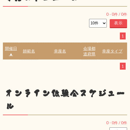
0
-
0
件 /
0
件
1
開催日
会場都
師範名
幸座名
幸座タイプ
▲
道府県
1
オンライン体験会スケジュー
ル
0
-
0
件 /
0
件