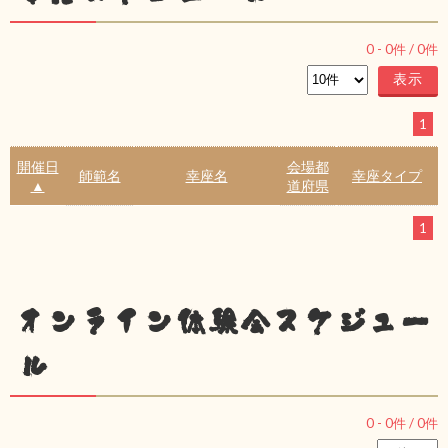
0
-
0
件 /
0
件
1
開催日
会場都
師範名
幸座名
幸座タイプ
▲
道府県
1
オンライン体験会スケジュー
ル
0
-
0
件 /
0
件