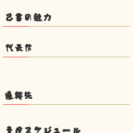
己書の魅力
代表作
連絡先
幸座スケジュール