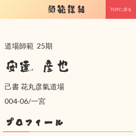
師範詳細
TOPに戻る
道場師範 25期
安達 彦也
己書 花丸彦氣道場
004-06/一宮
プロフィール