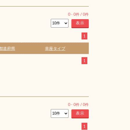
0
-
0
件 /
0
件
1
都道府県
幸座タイプ
1
0
-
0
件 /
0
件
1