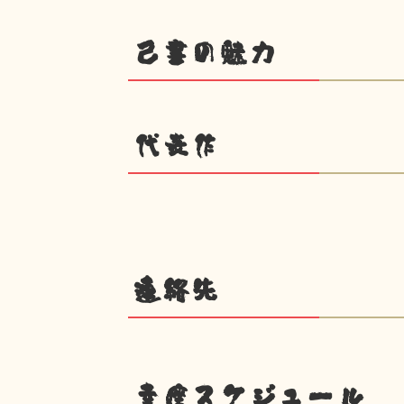
己書の魅力
代表作
連絡先
幸座スケジュール