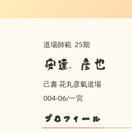
道場師範 25期
安達 彦也
己書 花丸彦氣道場
004-06/一宮
プロフィール