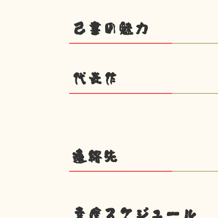
己書の魅力
代表作
連絡先
幸座スケジュール