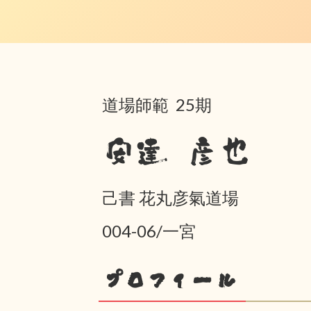
道場師範 25期
安達 彦也
己書 花丸彦氣道場
004-06/一宮
プロフィール