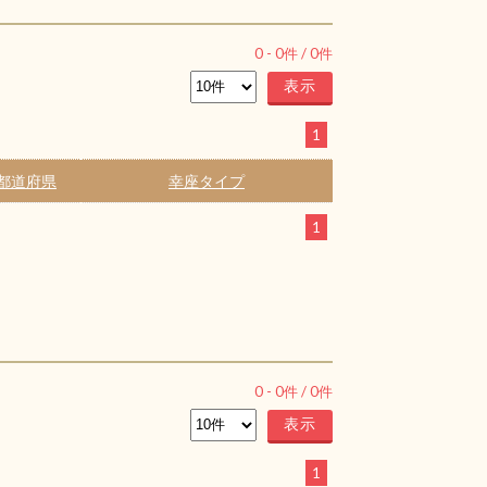
0
-
0
件 /
0
件
1
都道府県
幸座タイプ
1
0
-
0
件 /
0
件
1