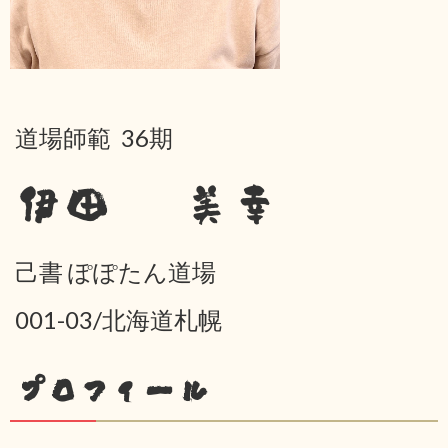
道場師範 36期
伊田 美幸
己書 ぽぽたん道場
001-03/北海道札幌
プロフィール