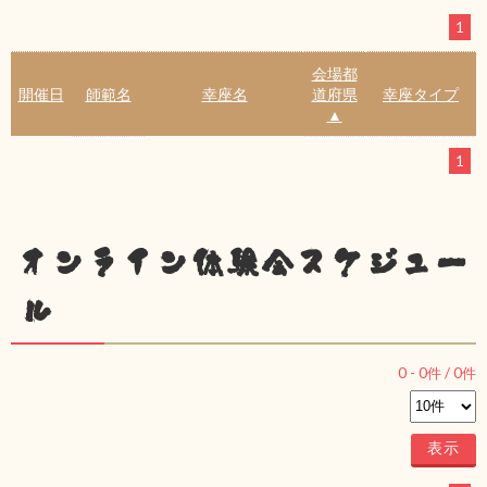
1
会場都
開催日
師範名
幸座名
道府県
幸座タイプ
▲
1
オンライン体験会スケジュー
ル
0
-
0
件 /
0
件