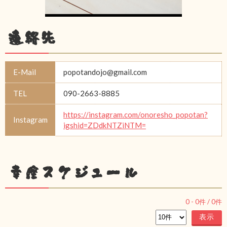
連絡先
E-Mail
popotandojo@gmail.com
TEL
090-2663-8885
https://instagram.com/onoresho_popotan?
Instagram
igshid=ZDdkNTZiNTM=
幸座スケジュール
0
-
0
件 /
0
件