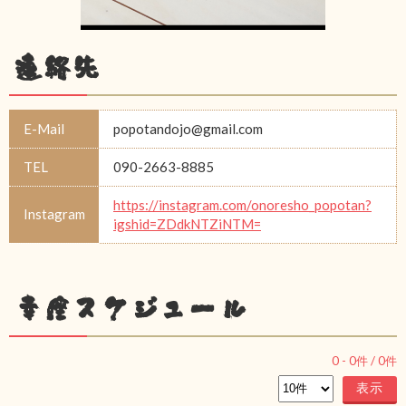
連絡先
E-Mail
popotandojo@gmail.com
TEL
090-2663-8885
https://instagram.com/onoresho_popotan?
Instagram
igshid=ZDdkNTZiNTM=
幸座スケジュール
0
-
0
件 /
0
件