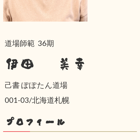
道場師範 36期
伊田 美幸
己書 ぽぽたん道場
001-03/北海道札幌
プロフィール