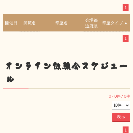
1
会場都
開催日
師範名
幸座名
幸座タイプ ▲
道府県
1
オンライン体験会スケジュー
ル
0
-
0
件 /
0
件
1