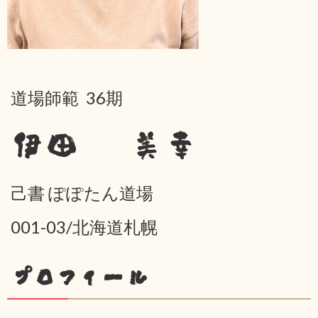
道場師範 36期
伊田 美幸
己書 ぽぽたん道場
001-03/北海道札幌
プロフィール