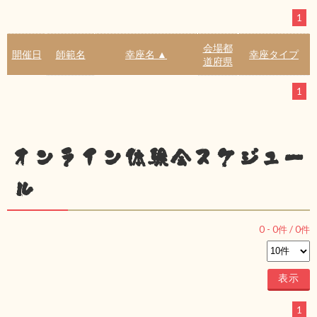
1
会場都
開催日
師範名
幸座名 ▲
幸座タイプ
道府県
1
オンライン体験会スケジュー
ル
0
-
0
件 /
0
件
1