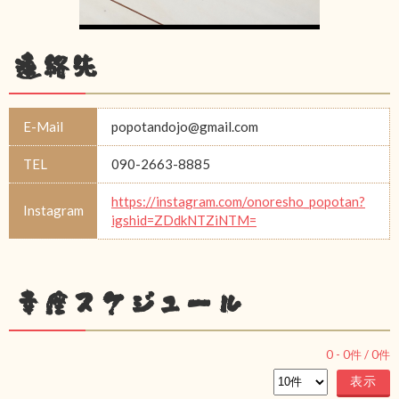
連絡先
E-Mail
popotandojo@gmail.com
TEL
090-2663-8885
https://instagram.com/onoresho_popotan?
Instagram
igshid=ZDdkNTZiNTM=
幸座スケジュール
0
-
0
件 /
0
件