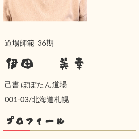
道場師範 36期
伊田 美幸
己書 ぽぽたん道場
001-03/北海道札幌
プロフィール