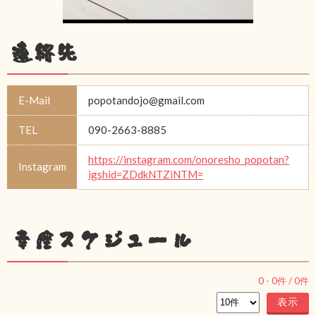
連絡先
E-Mail
popotandojo@gmail.com
TEL
090-2663-8885
https://instagram.com/onoresho_popotan?
Instagram
igshid=ZDdkNTZiNTM=
幸座スケジュール
0
-
0
件 /
0
件