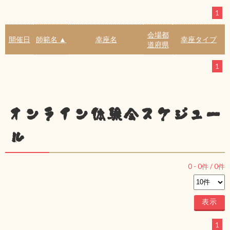
1
会場都
開催日
師範名 ▲
幸座名
幸座タイプ
道府県
1
オンライン体験会スケジュー
ル
0
-
0
件 /
0
件
1