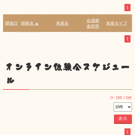
1
会場都
開催日
師範名 ▲
幸座名
幸座タイプ
道府県
1
オンライン体験会スケジュー
ル
0
-
0
件 /
0
件
1