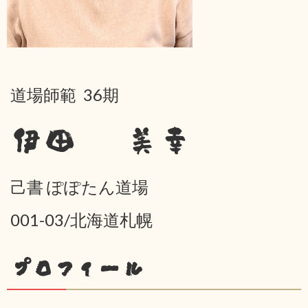
道場師範 36期
伊田 美幸
己書 ぽぽたん道場
001-03/北海道札幌
プロフィール