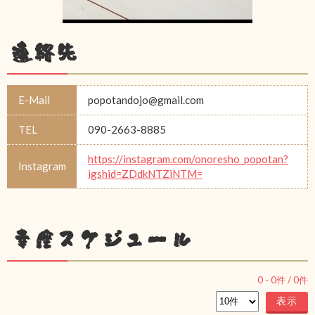
連絡先
E-Mail
popotandojo@gmail.com
TEL
090-2663-8885
https://instagram.com/onoresho_popotan?
Instagram
igshid=ZDdkNTZiNTM=
幸座スケジュール
0
-
0
件 /
0
件