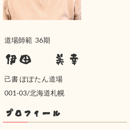
道場師範 36期
伊田 美幸
己書 ぽぽたん道場
001-03/北海道札幌
プロフィール