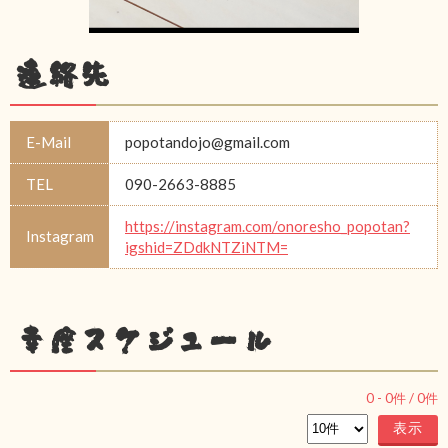
連絡先
E-Mail
popotandojo@gmail.com
TEL
090-2663-8885
https://instagram.com/onoresho_popotan?
Instagram
igshid=ZDdkNTZiNTM=
幸座スケジュール
0
-
0
件 /
0
件