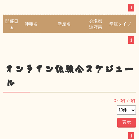
1
開催日
会場都
師範名
幸座名
幸座タイプ
▲
道府県
1
オンライン体験会スケジュー
ル
0
-
0
件 /
0
件
1