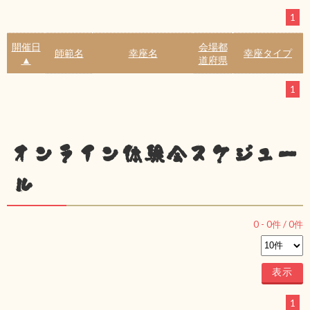
1
開催日
会場都
師範名
幸座名
幸座タイプ
▲
道府県
1
オンライン体験会スケジュー
ル
0
-
0
件 /
0
件
1