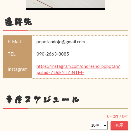
連絡先
E-Mail
popotandojo@gmail.com
TEL
090-2663-8885
https://instagram.com/onoresho_popotan?
Instagram
igshid=ZDdkNTZiNTM=
幸座スケジュール
0
-
0
件 /
0
件