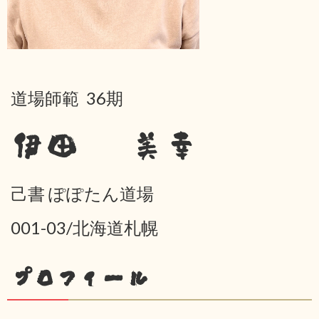
道場師範 36期
伊田 美幸
己書 ぽぽたん道場
001-03/北海道札幌
プロフィール