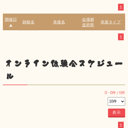
1
開催日
会場都
師範名
幸座名
幸座タイプ
▲
道府県
1
オンライン体験会スケジュー
ル
0
-
0
件 /
0
件
1