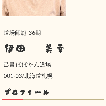
道場師範 36期
伊田 美幸
己書 ぽぽたん道場
001-03/北海道札幌
プロフィール