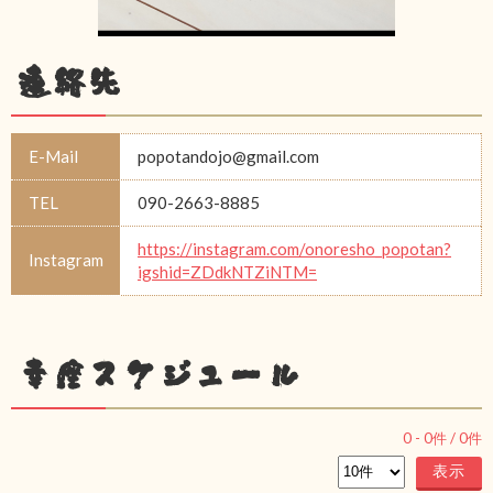
連絡先
E-Mail
popotandojo@gmail.com
TEL
090-2663-8885
https://instagram.com/onoresho_popotan?
Instagram
igshid=ZDdkNTZiNTM=
幸座スケジュール
0
-
0
件 /
0
件