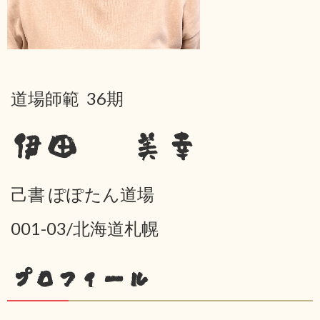
道場師範 36期
伊田 美幸
己書 ぽぽたん道場
001-03/北海道札幌
プロフィール