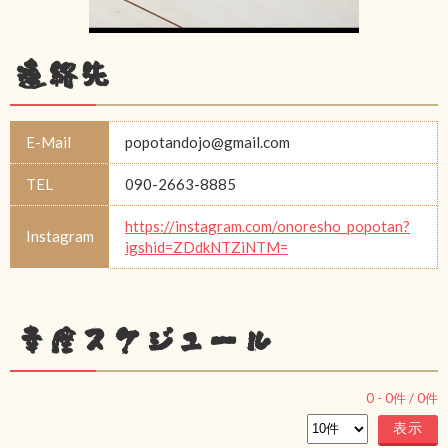
連絡先
E-Mail
popotandojo@gmail.com
TEL
090-2663-8885
https://instagram.com/onoresho_popotan?
Instagram
igshid=ZDdkNTZiNTM=
幸座スケジュール
0
-
0
件 /
0
件