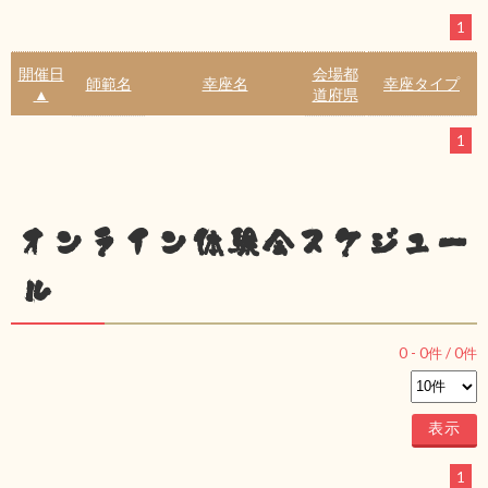
1
開催日
会場都
師範名
幸座名
幸座タイプ
▲
道府県
1
オンライン体験会スケジュー
ル
0
-
0
件 /
0
件
1