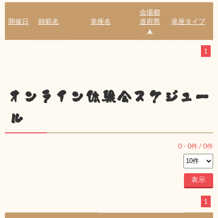
会場都
開催日
師範名
幸座名
道府県
幸座タイプ
▲
1
オンライン体験会スケジュー
ル
0
-
0
件 /
0
件
1