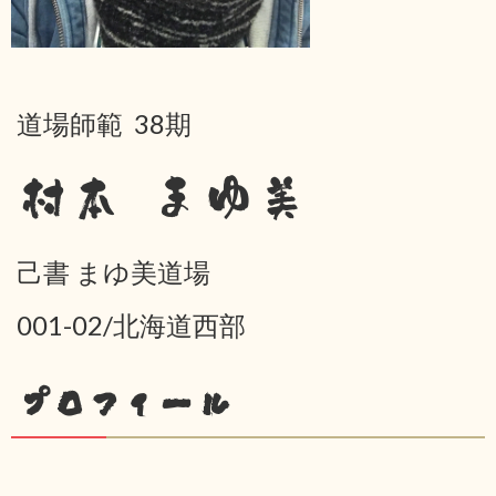
道場師範 38期
村本 まゆ美
己書 まゆ美道場
001-02/北海道西部
プロフィール