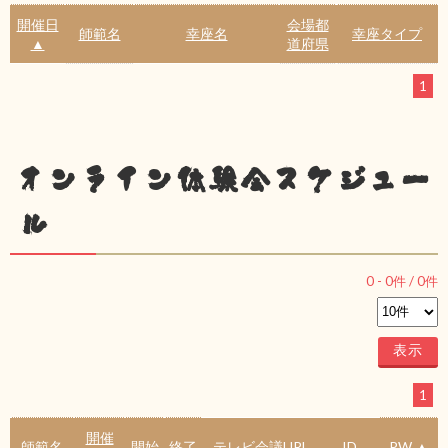
開催日
会場都
師範名
幸座名
幸座タイプ
▲
道府県
1
オンライン体験会スケジュー
ル
0
-
0
件 /
0
件
1
開催
師範名
開始
終了
テレビ会議URL
ID
PW ▲