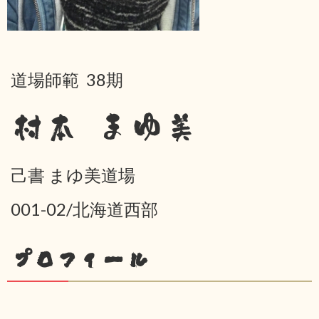
道場師範 38期
村本 まゆ美
己書 まゆ美道場
001-02/北海道西部
プロフィール