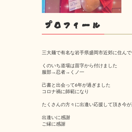
プロフィール
三大麺で有名な岩手県盛岡市近郊に住んで
くのいち道場は苗字から付けました
服部→忍者→くノ一
己書と出会って6年が過ぎました
コロナ禍に師範になり
たくさんの方々に出逢い応援して頂き今が
出逢いに感謝
ご縁に感謝