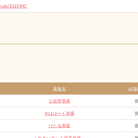
in.ee/ZsLYJHC
幸座名
会場
公会堂幸座
やはぱーく幸座
けたる幸座
ふれあいランド岩手幸座