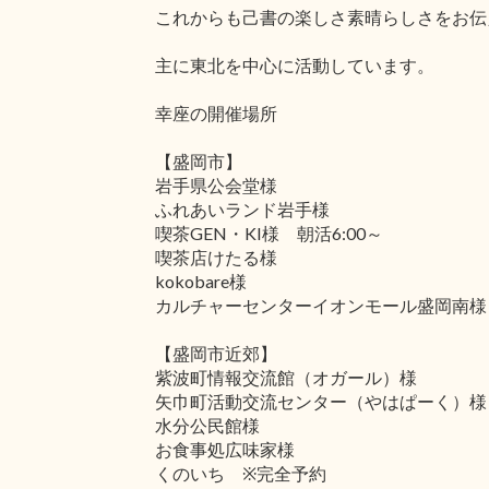
これからも己書の楽しさ素晴らしさをお伝
主に東北を中心に活動しています。
幸座の開催場所
【盛岡市】
岩手県公会堂様
ふれあいランド岩手様
喫茶GEN・KI様 朝活6:00～
喫茶店けたる様
kokobare様
カルチャーセンターイオンモール盛岡南様
【盛岡市近郊】
紫波町情報交流館（オガール）様
矢巾町活動交流センター（やはぱーく）様
水分公民館様
お食事処広味家様
くのいち ※完全予約