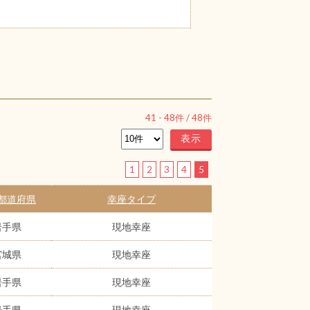
41
-
48
件 /
48
件
1
2
3
4
5
都道府県
幸座タイプ
岩手県
現地幸座
宮城県
現地幸座
岩手県
現地幸座
岩手県
現地幸座