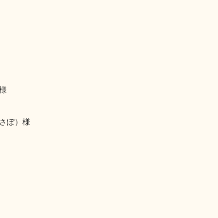
様
さぽ）様