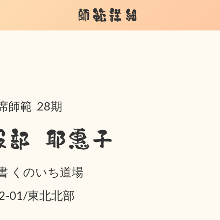
師範詳細
席師範 28期
服部 耶惠子
書 くのいち道場
02-01/東北北部