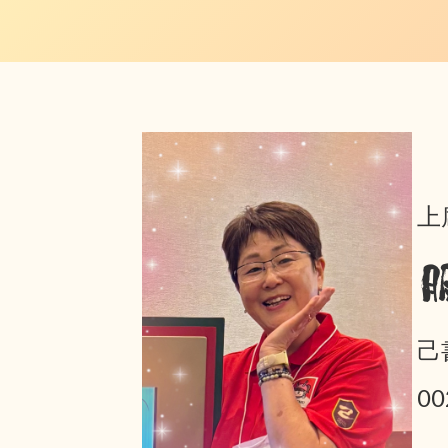
上
己
0