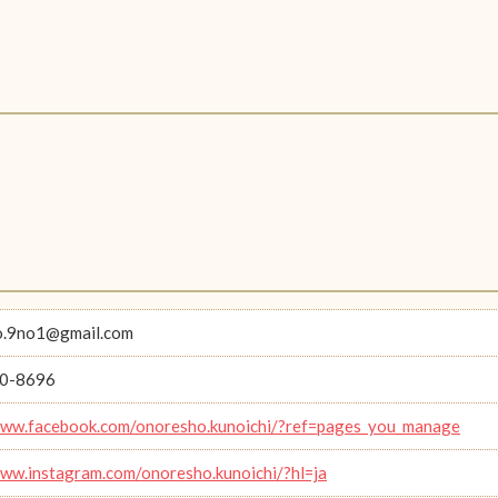
o.9no1@gmail.com
0-8696
www.facebook.com/onoresho.kunoichi/?ref=pages_you_manage
www.instagram.com/onoresho.kunoichi/?hl=ja