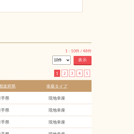
1
-
10
件 /
48
件
1
2
3
4
5
都道府県
幸座タイプ
岩手県
現地幸座
岩手県
現地幸座
岩手県
現地幸座
岩手県
現地幸座