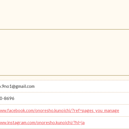
o.9no1@gmail.com
0-8696
www.facebook.com/onoresho.kunoichi/?ref=pages_you_manage
www.instagram.com/onoresho.kunoichi/?hl=ja