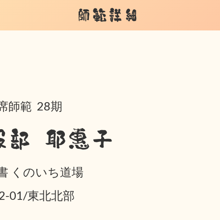
師範詳細
席師範 28期
服部 耶惠子
書 くのいち道場
02-01/東北北部