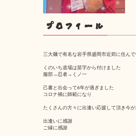
プロフィール
三大麺で有名な岩手県盛岡市近郊に住んで
くのいち道場は苗字から付けました
服部→忍者→くノ一
己書と出会って6年が過ぎました
コロナ禍に師範になり
たくさんの方々に出逢い応援して頂き今が
出逢いに感謝
ご縁に感謝