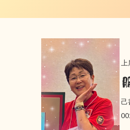
上
己
0