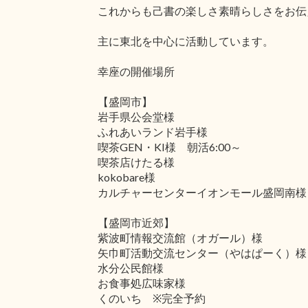
これからも己書の楽しさ素晴らしさをお伝
主に東北を中心に活動しています。
幸座の開催場所
【盛岡市】
岩手県公会堂様
ふれあいランド岩手様
喫茶GEN・KI様 朝活6:00～
喫茶店けたる様
kokobare様
カルチャーセンターイオンモール盛岡南様
【盛岡市近郊】
紫波町情報交流館（オガール）様
矢巾町活動交流センター（やはぱーく）様
水分公民館様
お食事処広味家様
くのいち ※完全予約