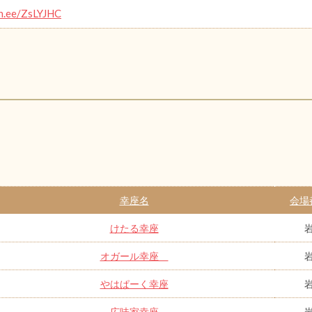
in.ee/ZsLYJHC
幸座名
会場
けたる幸座
オガール幸座
やはぱーく幸座
広味家幸座