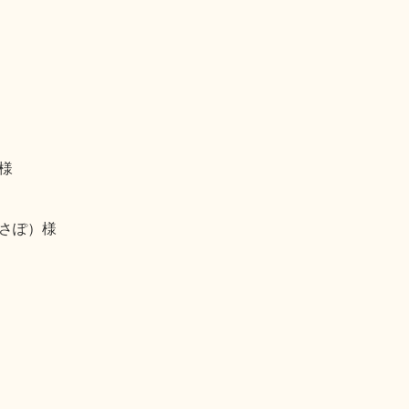
様
さぽ）様