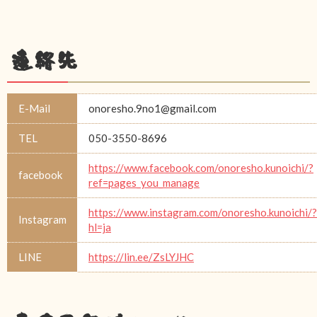
連絡先
E-Mail
onoresho.9no1@gmail.com
TEL
050-3550-8696
https://www.facebook.com/onoresho.kunoichi/?
facebook
ref=pages_you_manage
https://www.instagram.com/onoresho.kunoichi/?
Instagram
hl=ja
LINE
https://lin.ee/ZsLYJHC