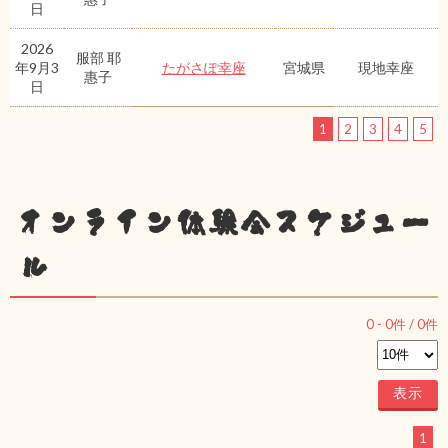
日
2026
服部 耶
年9月3
たがさぽ幸座
宮城県
現地幸座
惠子
日
1
2
3
4
5
オンライン体験会スケジュー
ル
0
-
0
件 /
0
件
1