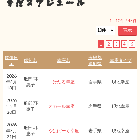
幸座スケジュール
1
-
10
件 /
48
件
1
2
3
4
5
開催日
会場都
師範名
幸座名
幸座タイプ
▲
道府県
2026
服部 耶
年8月
けたる幸座
岩手県
現地幸座
惠子
18日
2026
服部 耶
年8月
オガール幸座
岩手県
現地幸座
惠子
20日
2026
服部 耶
年8月
やはぱーく幸座
岩手県
現地幸座
惠子
21日