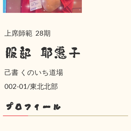
上席師範 28期
服部 耶惠子
己書 くのいち道場
002-01/東北北部
プロフィール