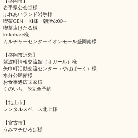
【盛岡市】
岩手県公会堂様
ふれあいランド岩手様
喫茶GEN・KI様 朝活6:00～
喫茶店けたる様
kokobare様
カルチャーセンターイオンモール盛岡南様
【盛岡市近郊】
紫波町情報交流館（オガール）様
矢巾町活動交流センター（やはぱーく）様
水分公民館様
お食事処広味家様
くのいち ※完全予約
【北上市】
レンタルスペース北上様
【宮古市】
うみマチひろば様