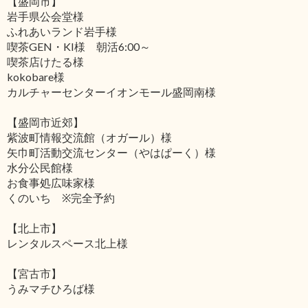
【盛岡市】
岩手県公会堂様
ふれあいランド岩手様
喫茶GEN・KI様 朝活6:00～
喫茶店けたる様
kokobare様
カルチャーセンターイオンモール盛岡南様
【盛岡市近郊】
紫波町情報交流館（オガール）様
矢巾町活動交流センター（やはぱーく）様
水分公民館様
お食事処広味家様
くのいち ※完全予約
【北上市】
レンタルスペース北上様
【宮古市】
うみマチひろば様