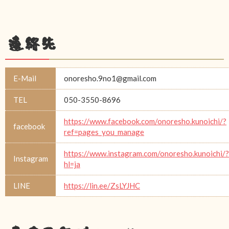
連絡先
E-Mail
onoresho.9no1@gmail.com
TEL
050-3550-8696
https://www.facebook.com/onoresho.kunoichi/?
facebook
ref=pages_you_manage
https://www.instagram.com/onoresho.kunoichi/?
Instagram
hl=ja
LINE
https://lin.ee/ZsLYJHC