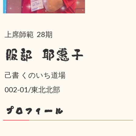
上席師範 28期
服部 耶惠子
己書 くのいち道場
002-01/東北北部
プロフィール