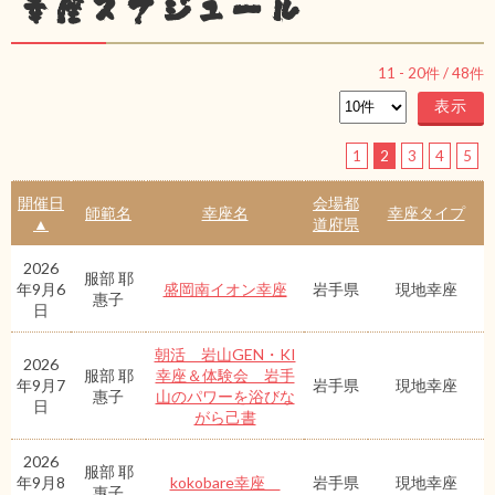
幸座スケジュール
11
-
20
件 /
48
件
1
2
3
4
5
開催日
会場都
師範名
幸座名
幸座タイプ
▲
道府県
2026
服部 耶
年9月6
盛岡南イオン幸座
岩手県
現地幸座
惠子
日
朝活 岩山GEN・KI
2026
服部 耶
幸座＆体験会 岩手
年9月7
岩手県
現地幸座
惠子
山のパワーを浴びな
日
がら己書
2026
服部 耶
年9月8
kokobare幸座
岩手県
現地幸座
惠子