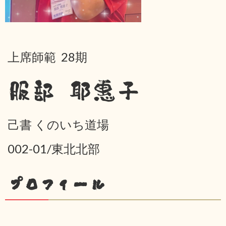
上席師範 28期
服部 耶惠子
己書 くのいち道場
002-01/東北北部
プロフィール