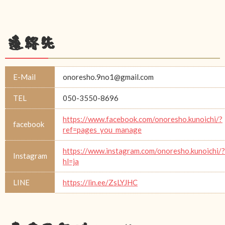
連絡先
E-Mail
onoresho.9no1@gmail.com
TEL
050-3550-8696
https://www.facebook.com/onoresho.kunoichi/?
facebook
ref=pages_you_manage
https://www.instagram.com/onoresho.kunoichi/?
Instagram
hl=ja
LINE
https://lin.ee/ZsLYJHC