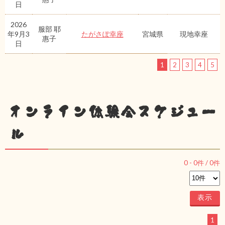
日
2026
服部 耶
年9月3
たがさぽ幸座
宮城県
現地幸座
惠子
日
1
2
3
4
5
オンライン体験会スケジュー
ル
0
-
0
件 /
0
件
1