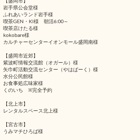
【盛岡市】
岩手県公会堂様
ふれあいランド岩手様
喫茶GEN・KI様 朝活6:00～
喫茶店けたる様
kokobare様
カルチャーセンターイオンモール盛岡南様
【盛岡市近郊】
紫波町情報交流館（オガール）様
矢巾町活動交流センター（やはぱーく）様
水分公民館様
お食事処広味家様
くのいち ※完全予約
【北上市】
レンタルスペース北上様
【宮古市】
うみマチひろば様