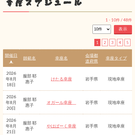
幸座スケジュール
1
-
10
件 /
48
件
1
2
3
4
5
開催日
会場都
師範名
幸座名
幸座タイプ
▲
道府県
2026
服部 耶
年8月
けたる幸座
岩手県
現地幸座
惠子
18日
2026
服部 耶
年8月
オガール幸座
岩手県
現地幸座
惠子
20日
2026
服部 耶
年8月
やはぱーく幸座
岩手県
現地幸座
惠子
21日