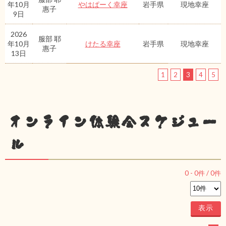
年10月
やはぱーく幸座
岩手県
現地幸座
惠子
9日
2026
服部 耶
年10月
けたる幸座
岩手県
現地幸座
惠子
13日
1
2
3
4
5
オンライン体験会スケジュー
ル
0
-
0
件 /
0
件