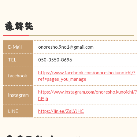
連絡先
E-Mail
onoresho.9no1@gmail.com
TEL
050-3550-8696
https://www.facebook.com/onoresho.kunoichi/?
facebook
ref=pages_you_manage
https://www.instagram.com/onoresho.kunoichi/?
Instagram
hl=ja
LINE
https://lin.ee/ZsLYJHC