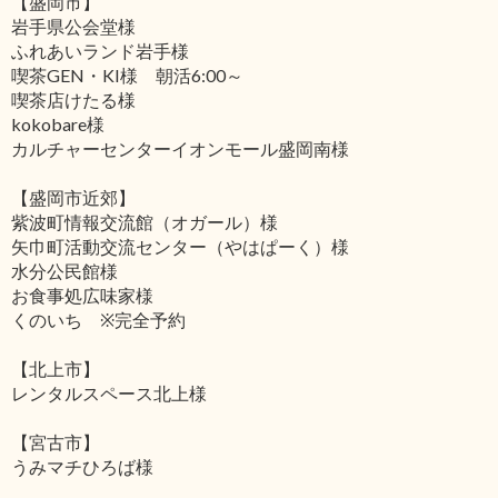
【盛岡市】
岩手県公会堂様
ふれあいランド岩手様
喫茶GEN・KI様 朝活6:00～
喫茶店けたる様
kokobare様
カルチャーセンターイオンモール盛岡南様
【盛岡市近郊】
紫波町情報交流館（オガール）様
矢巾町活動交流センター（やはぱーく）様
水分公民館様
お食事処広味家様
くのいち ※完全予約
【北上市】
レンタルスペース北上様
【宮古市】
うみマチひろば様