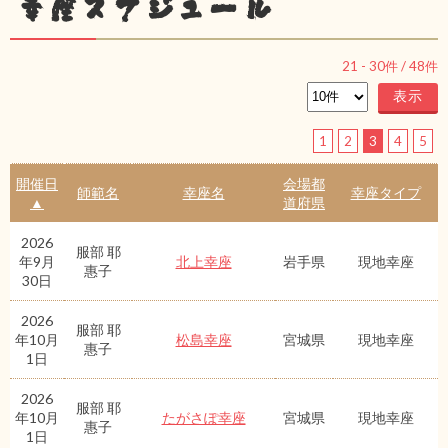
幸座スケジュール
21
-
30
件 /
48
件
1
2
3
4
5
開催日
会場都
師範名
幸座名
幸座タイプ
▲
道府県
2026
服部 耶
年9月
北上幸座
岩手県
現地幸座
惠子
30日
2026
服部 耶
年10月
松島幸座
宮城県
現地幸座
惠子
1日
2026
服部 耶
年10月
たがさぽ幸座
宮城県
現地幸座
惠子
1日