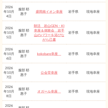
2026
服部 耶
年10月
盛岡南イオン幸座
岩手県
現地幸座
惠子
4日
朝活 岩山GEN・KI
2026
服部 耶
幸座＆体験会 岩手
年10月
岩手県
現地幸座
惠子
山のパワーを浴びな
5日
がら己書
2026
服部 耶
年10月
kokobare幸座
岩手県
現地幸座
惠子
6日
2026
服部 耶
年10月
公会堂幸座
岩手県
現地幸座
惠子
7日
2026
服部 耶
年10月
オガール幸座
岩手県
現地幸座
惠子
8日
2026
服部 耶