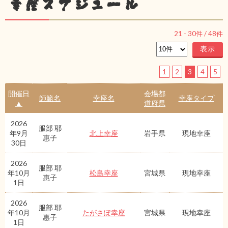
幸座スケジュール
21
-
30
件 /
48
件
1
2
3
4
5
開催日
会場都
師範名
幸座名
幸座タイプ
▲
道府県
2026
服部 耶
年9月
北上幸座
岩手県
現地幸座
惠子
30日
2026
服部 耶
年10月
松島幸座
宮城県
現地幸座
惠子
1日
2026
服部 耶
年10月
たがさぽ幸座
宮城県
現地幸座
惠子
1日