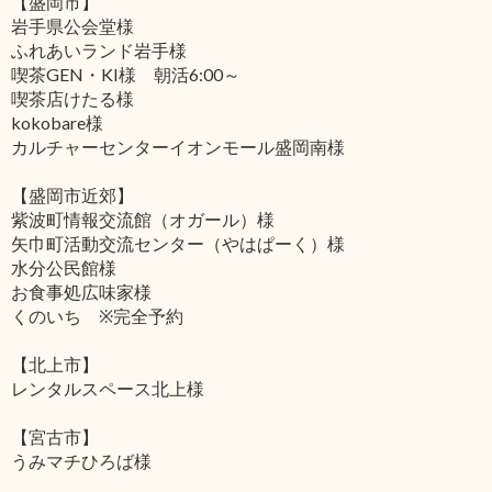
【盛岡市】
岩手県公会堂様
ふれあいランド岩手様
喫茶GEN・KI様 朝活6:00～
喫茶店けたる様
kokobare様
カルチャーセンターイオンモール盛岡南様
【盛岡市近郊】
紫波町情報交流館（オガール）様
矢巾町活動交流センター（やはぱーく）様
水分公民館様
お食事処広味家様
くのいち ※完全予約
【北上市】
レンタルスペース北上様
【宮古市】
うみマチひろば様