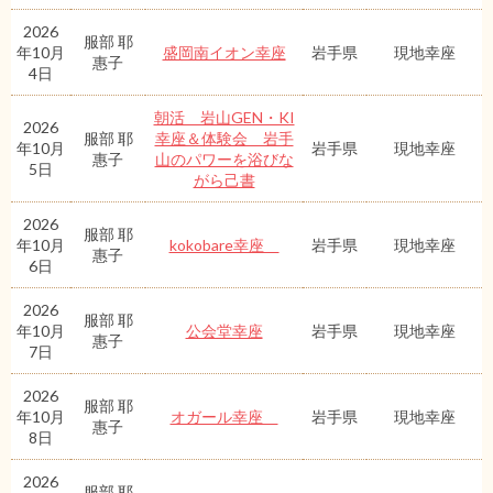
2026
服部 耶
年10月
盛岡南イオン幸座
岩手県
現地幸座
惠子
4日
朝活 岩山GEN・KI
2026
服部 耶
幸座＆体験会 岩手
年10月
岩手県
現地幸座
惠子
山のパワーを浴びな
5日
がら己書
2026
服部 耶
年10月
kokobare幸座
岩手県
現地幸座
惠子
6日
2026
服部 耶
年10月
公会堂幸座
岩手県
現地幸座
惠子
7日
2026
服部 耶
年10月
オガール幸座
岩手県
現地幸座
惠子
8日
2026
服部 耶