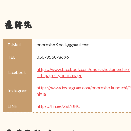
連絡先
E-Mail
onoresho.9no1@gmail.com
TEL
050-3550-8696
https://www.facebook.com/onoresho.kunoichi/?
facebook
ref=pages_you_manage
https://www.instagram.com/onoresho.kunoichi/?
Instagram
hl=ja
LINE
https://lin.ee/ZsLYJHC