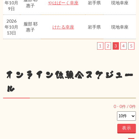
年10月
やはぱーく幸座
岩手県
現地幸座
惠子
9日
2026
服部 耶
年10月
けたる幸座
岩手県
現地幸座
惠子
13日
1
2
3
4
5
オンライン体験会スケジュー
ル
0
-
0
件 /
0
件