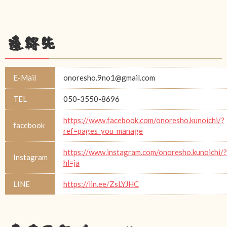
連絡先
E-Mail
onoresho.9no1@gmail.com
TEL
050-3550-8696
https://www.facebook.com/onoresho.kunoichi/?
facebook
ref=pages_you_manage
https://www.instagram.com/onoresho.kunoichi/?
Instagram
hl=ja
LINE
https://lin.ee/ZsLYJHC