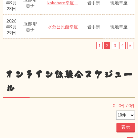
年9月
kokobare幸座
岩手県
現地幸座
惠子
28日
2026
服部 耶
年9月
水分公民館幸座
岩手県
現地幸座
惠子
29日
1
2
3
4
5
オンライン体験会スケジュー
ル
0
-
0
件 /
0
件