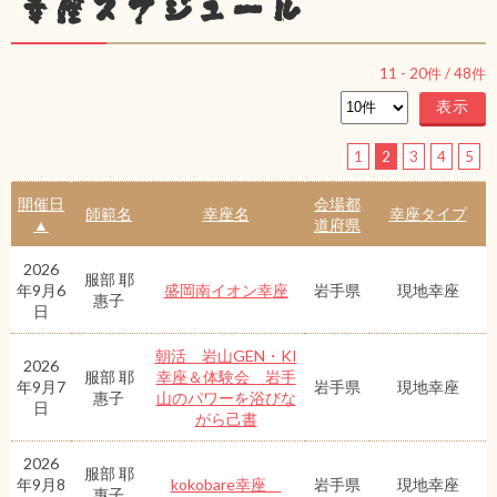
幸座スケジュール
11
-
20
件 /
48
件
1
2
3
4
5
開催日
会場都
師範名
幸座名
幸座タイプ
▲
道府県
2026
服部 耶
年9月6
盛岡南イオン幸座
岩手県
現地幸座
惠子
日
朝活 岩山GEN・KI
2026
服部 耶
幸座＆体験会 岩手
年9月7
岩手県
現地幸座
惠子
山のパワーを浴びな
日
がら己書
2026
服部 耶
年9月8
kokobare幸座
岩手県
現地幸座
惠子