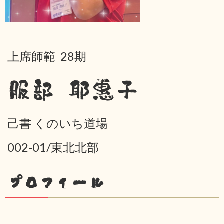
上席師範 28期
服部 耶惠子
己書 くのいち道場
002-01/東北北部
プロフィール