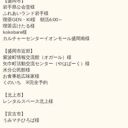
【盛岡市】
岩手県公会堂様
ふれあいランド岩手様
喫茶GEN・KI様 朝活6:00～
喫茶店けたる様
kokobare様
カルチャーセンターイオンモール盛岡南様
【盛岡市近郊】
紫波町情報交流館（オガール）様
矢巾町活動交流センター（やはぱーく）様
水分公民館様
お食事処広味家様
くのいち ※完全予約
【北上市】
レンタルスペース北上様
【宮古市】
うみマチひろば様