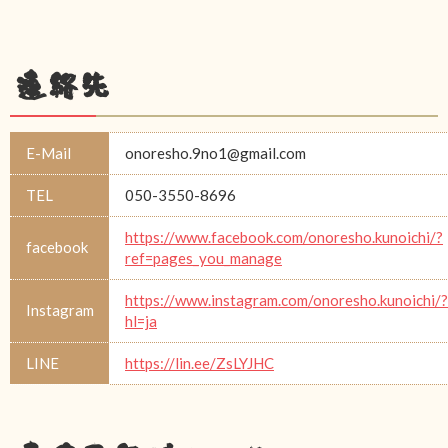
連絡先
E-Mail
onoresho.9no1@gmail.com
TEL
050-3550-8696
https://www.facebook.com/onoresho.kunoichi/?
facebook
ref=pages_you_manage
https://www.instagram.com/onoresho.kunoichi/?
Instagram
hl=ja
LINE
https://lin.ee/ZsLYJHC