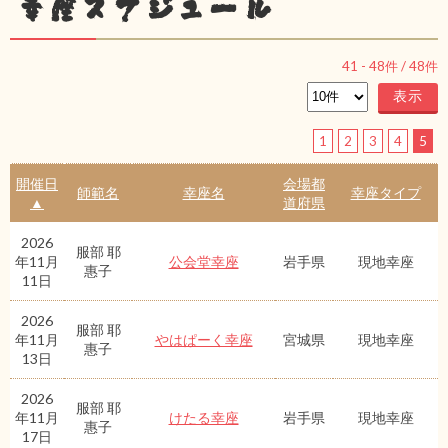
幸座スケジュール
41
-
48
件 /
48
件
1
2
3
4
5
開催日
会場都
師範名
幸座名
幸座タイプ
▲
道府県
2026
服部 耶
年11月
公会堂幸座
岩手県
現地幸座
惠子
11日
2026
服部 耶
年11月
やはぱーく幸座
宮城県
現地幸座
惠子
13日
2026
服部 耶
年11月
けたる幸座
岩手県
現地幸座
惠子
17日