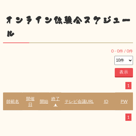
オンライン体験会スケジュー
ル
0
-
0
件 /
0
件
1
開催
終了
師範名
開始
テレビ会議URL
ID
PW
日
▲
1