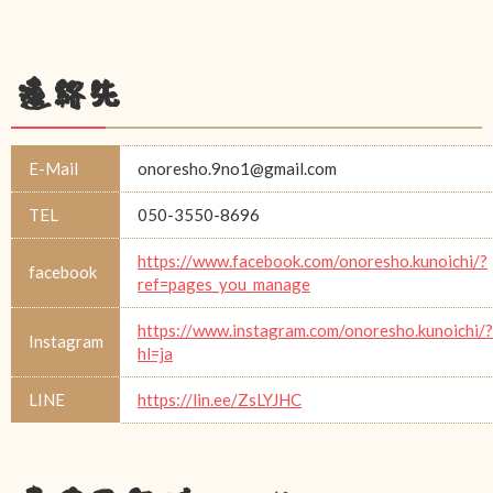
連絡先
E-Mail
onoresho.9no1@gmail.com
TEL
050-3550-8696
https://www.facebook.com/onoresho.kunoichi/?
facebook
ref=pages_you_manage
https://www.instagram.com/onoresho.kunoichi/?
Instagram
hl=ja
LINE
https://lin.ee/ZsLYJHC