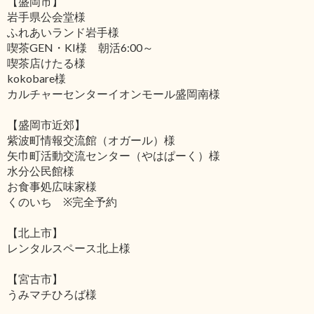
【盛岡市】
岩手県公会堂様
ふれあいランド岩手様
喫茶GEN・KI様 朝活6:00～
喫茶店けたる様
kokobare様
カルチャーセンターイオンモール盛岡南様
【盛岡市近郊】
紫波町情報交流館（オガール）様
矢巾町活動交流センター（やはぱーく）様
水分公民館様
お食事処広味家様
くのいち ※完全予約
【北上市】
レンタルスペース北上様
【宮古市】
うみマチひろば様