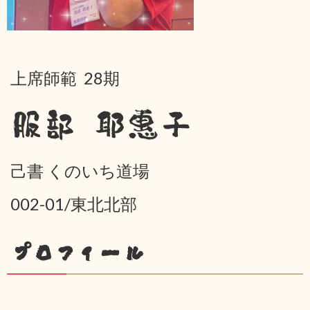
上席師範 28期
服部 耶惠子
己書 くのいち道場
002-01/東北北部
プロフィール