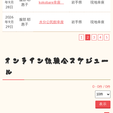
年9月
kokobare幸座
岩手県
現地幸座
惠子
28日
2026
服部 耶
年9月
水分公民館幸座
岩手県
現地幸座
惠子
29日
1
2
3
4
5
オンライン体験会スケジュー
ル
0
-
0
件 /
0
件