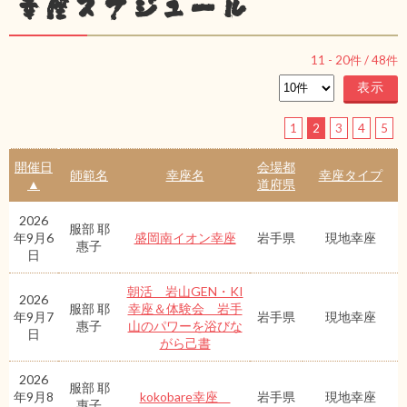
幸座スケジュール
11
-
20
件 /
48
件
1
2
3
4
5
開催日
会場都
師範名
幸座名
幸座タイプ
▲
道府県
2026
服部 耶
年9月6
盛岡南イオン幸座
岩手県
現地幸座
惠子
日
朝活 岩山GEN・KI
2026
服部 耶
幸座＆体験会 岩手
年9月7
岩手県
現地幸座
惠子
山のパワーを浴びな
日
がら己書
2026
服部 耶
年9月8
kokobare幸座
岩手県
現地幸座
惠子