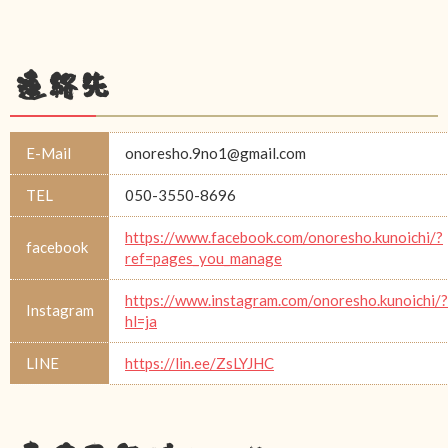
連絡先
E-Mail
onoresho.9no1@gmail.com
TEL
050-3550-8696
https://www.facebook.com/onoresho.kunoichi/?
facebook
ref=pages_you_manage
https://www.instagram.com/onoresho.kunoichi/?
Instagram
hl=ja
LINE
https://lin.ee/ZsLYJHC