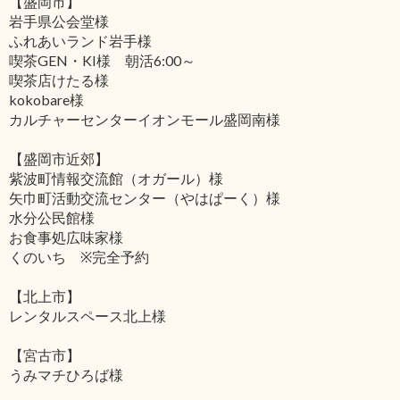
【盛岡市】
岩手県公会堂様
ふれあいランド岩手様
喫茶GEN・KI様 朝活6:00～
喫茶店けたる様
kokobare様
カルチャーセンターイオンモール盛岡南様
【盛岡市近郊】
紫波町情報交流館（オガール）様
矢巾町活動交流センター（やはぱーく）様
水分公民館様
お食事処広味家様
くのいち ※完全予約
【北上市】
レンタルスペース北上様
【宮古市】
うみマチひろば様