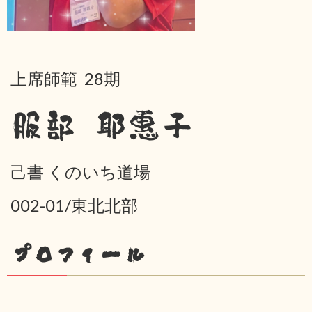
上席師範 28期
服部 耶惠子
己書 くのいち道場
002-01/東北北部
プロフィール