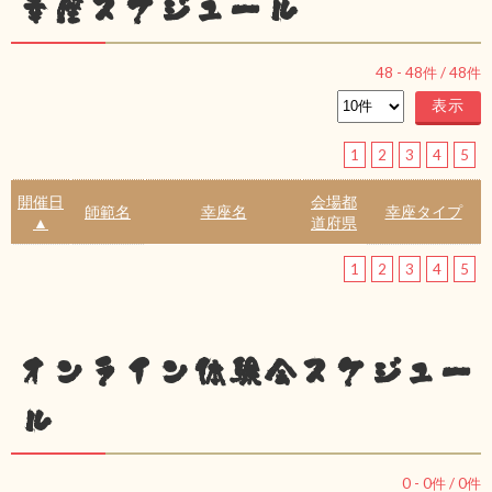
幸座スケジュール
48
-
48
件 /
48
件
1
2
3
4
5
開催日
会場都
師範名
幸座名
幸座タイプ
▲
道府県
1
2
3
4
5
オンライン体験会スケジュー
ル
0
-
0
件 /
0
件