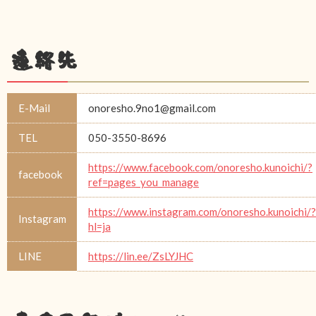
連絡先
E-Mail
onoresho.9no1@gmail.com
TEL
050-3550-8696
https://www.facebook.com/onoresho.kunoichi/?
facebook
ref=pages_you_manage
https://www.instagram.com/onoresho.kunoichi/?
Instagram
hl=ja
LINE
https://lin.ee/ZsLYJHC