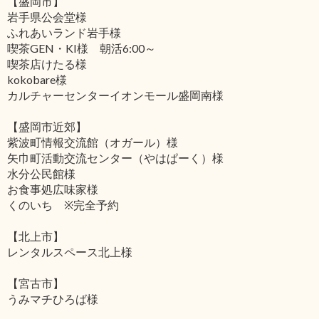
【盛岡市】
岩手県公会堂様
ふれあいランド岩手様
喫茶GEN・KI様 朝活6:00～
喫茶店けたる様
kokobare様
カルチャーセンターイオンモール盛岡南様
【盛岡市近郊】
紫波町情報交流館（オガール）様
矢巾町活動交流センター（やはぱーく）様
水分公民館様
お食事処広味家様
くのいち ※完全予約
【北上市】
レンタルスペース北上様
【宮古市】
うみマチひろば様