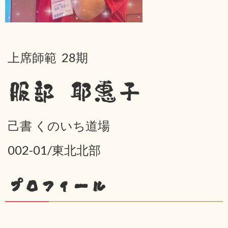
上席師範 28期
服部 耶惠子
己書 くのいち道場
002-01/東北北部
プロフィール