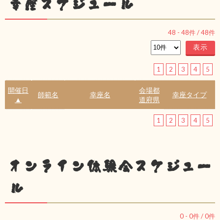
幸座スケジュール
48
-
48
件 /
48
件
1
2
3
4
5
開催日
会場都
師範名
幸座名
幸座タイプ
▲
道府県
1
2
3
4
5
オンライン体験会スケジュー
ル
0
-
0
件 /
0
件