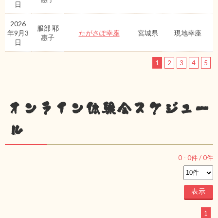
日
2026
服部 耶
年9月3
たがさぽ幸座
宮城県
現地幸座
惠子
日
1
2
3
4
5
オンライン体験会スケジュー
ル
0
-
0
件 /
0
件
1