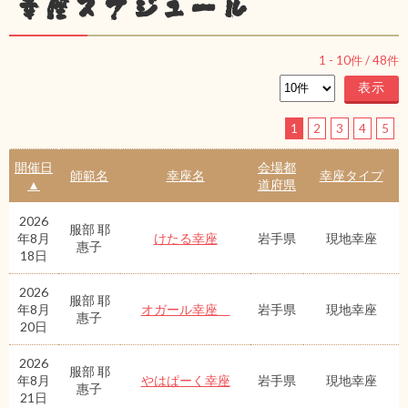
幸座スケジュール
1
-
10
件 /
48
件
1
2
3
4
5
開催日
会場都
師範名
幸座名
幸座タイプ
▲
道府県
2026
服部 耶
年8月
けたる幸座
岩手県
現地幸座
惠子
18日
2026
服部 耶
年8月
オガール幸座
岩手県
現地幸座
惠子
20日
2026
服部 耶
年8月
やはぱーく幸座
岩手県
現地幸座
惠子
21日