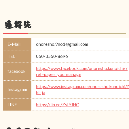
連絡先
E-Mail
onoresho.9no1@gmail.com
TEL
050-3550-8696
https://www.facebook.com/onoresho.kunoichi/?
facebook
ref=pages_you_manage
https://www.instagram.com/onoresho.kunoichi/?
Instagram
hl=ja
LINE
https://lin.ee/ZsLYJHC