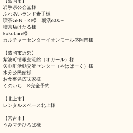
【盛岡市】
岩手県公会堂様
ふれあいランド岩手様
喫茶GEN・KI様 朝活6:00～
喫茶店けたる様
kokobare様
カルチャーセンターイオンモール盛岡南様
【盛岡市近郊】
紫波町情報交流館（オガール）様
矢巾町活動交流センター（やはぱーく）様
水分公民館様
お食事処広味家様
くのいち ※完全予約
【北上市】
レンタルスペース北上様
【宮古市】
うみマチひろば様