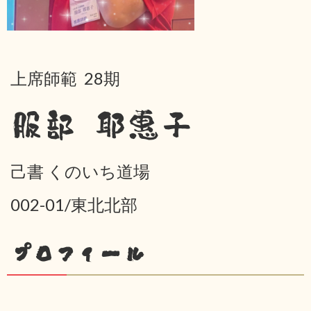
上席師範 28期
服部 耶惠子
己書 くのいち道場
002-01/東北北部
プロフィール