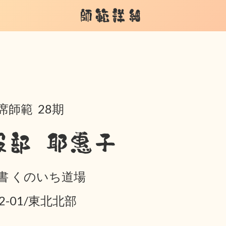
師範詳細
席師範 28期
服部 耶惠子
書 くのいち道場
02-01/東北北部