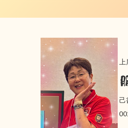
上
己
0