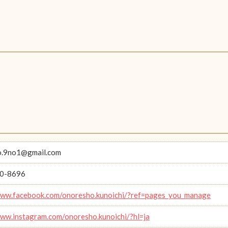
o.9no1@gmail.com
0-8696
www.facebook.com/onoresho.kunoichi/?ref=pages_you_manage
www.instagram.com/onoresho.kunoichi/?hl=ja