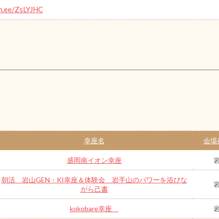
in.ee/ZsLYJHC
幸座名
会場
盛岡南イオン幸座
朝活 岩山GEN・KI幸座＆体験会 岩手山のパワーを浴びな
がら己書
kokobare幸座