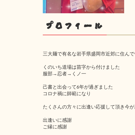
プロフィール
三大麺で有名な岩手県盛岡市近郊に住んで
くのいち道場は苗字から付けました
服部→忍者→くノ一
己書と出会って6年が過ぎました
コロナ禍に師範になり
たくさんの方々に出逢い応援して頂き今が
出逢いに感謝
ご縁に感謝