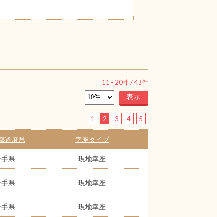
11
-
20
件 /
48
件
1
2
3
4
5
都道府県
幸座タイプ
岩手県
現地幸座
岩手県
現地幸座
岩手県
現地幸座