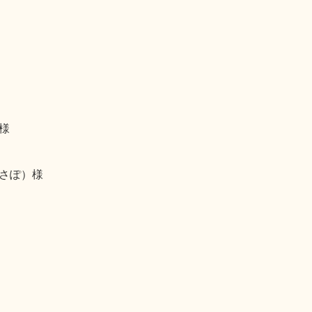
様
さぽ）様