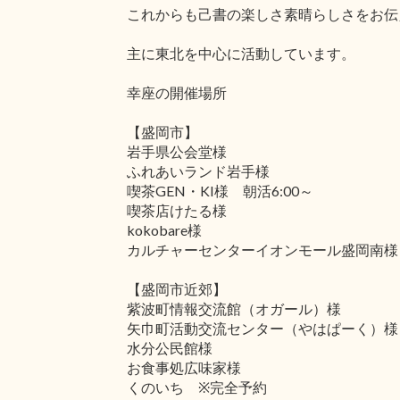
これからも己書の楽しさ素晴らしさをお伝
主に東北を中心に活動しています。
幸座の開催場所
【盛岡市】
岩手県公会堂様
ふれあいランド岩手様
喫茶GEN・KI様 朝活6:00～
喫茶店けたる様
kokobare様
カルチャーセンターイオンモール盛岡南様
【盛岡市近郊】
紫波町情報交流館（オガール）様
矢巾町活動交流センター（やはぱーく）様
水分公民館様
お食事処広味家様
くのいち ※完全予約