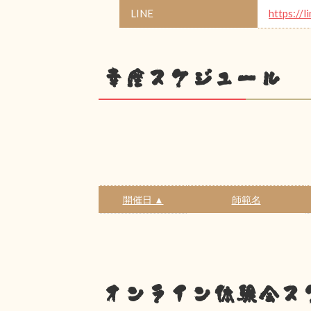
LINE
https://l
幸座スケジュール
開催日 ▲
師範名
オンライン体験会ス