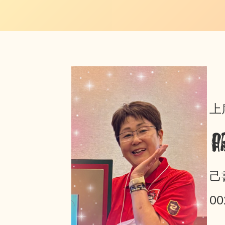
上
己
0