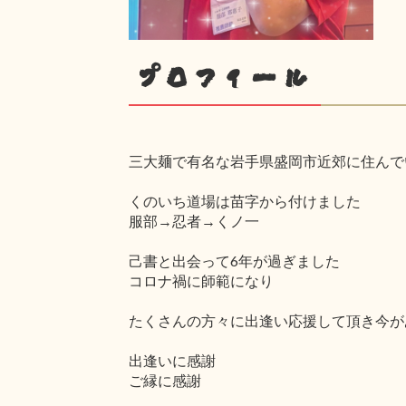
プロフィール
三大麺で有名な岩手県盛岡市近郊に住んで
くのいち道場は苗字から付けました
服部→忍者→くノ一
己書と出会って6年が過ぎました
コロナ禍に師範になり
たくさんの方々に出逢い応援して頂き今が
出逢いに感謝
ご縁に感謝