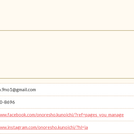
o.9no1@gmail.com
0-8696
www.facebook.com/onoresho.kunoichi/?ref=pages_you_manage
www.instagram.com/onoresho.kunoichi/?hl=ja