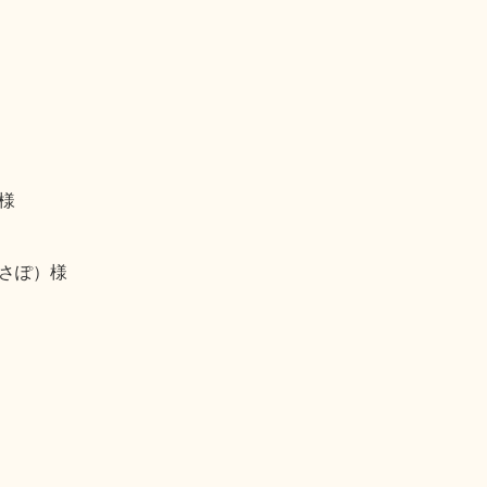
様
さぽ）様