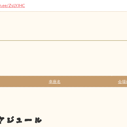
in.ee/ZsLYJHC
幸座名
会場
ケジュール