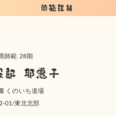
師範詳細
席師範 28期
服部 耶惠子
書 くのいち道場
02-01/東北北部