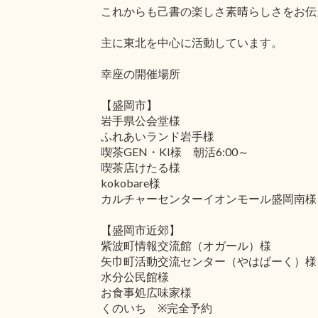
これからも己書の楽しさ素晴らしさをお伝
主に東北を中心に活動しています。
幸座の開催場所
【盛岡市】
岩手県公会堂様
ふれあいランド岩手様
喫茶GEN・KI様 朝活6:00～
喫茶店けたる様
kokobare様
カルチャーセンターイオンモール盛岡南様
【盛岡市近郊】
紫波町情報交流館（オガール）様
矢巾町活動交流センター（やはぱーく）様
水分公民館様
お食事処広味家様
くのいち ※完全予約