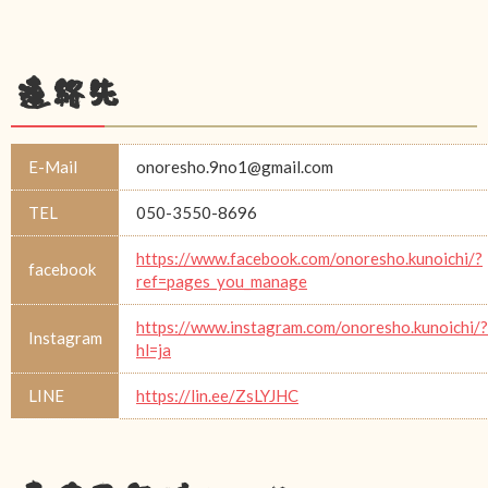
連絡先
E-Mail
onoresho.9no1@gmail.com
TEL
050-3550-8696
https://www.facebook.com/onoresho.kunoichi/?
facebook
ref=pages_you_manage
https://www.instagram.com/onoresho.kunoichi/?
Instagram
hl=ja
LINE
https://lin.ee/ZsLYJHC