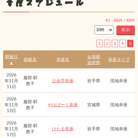
幸座スケジュール
41
-
48
件 /
48
件
1
2
3
4
5
開催日
会場都
師範名
幸座名
幸座タイプ
▲
道府県
2026
服部 耶
年11月
公会堂幸座
岩手県
現地幸座
惠子
11日
2026
服部 耶
年11月
やはぱーく幸座
宮城県
現地幸座
惠子
13日
2026
服部 耶
年11月
けたる幸座
岩手県
現地幸座
惠子
17日