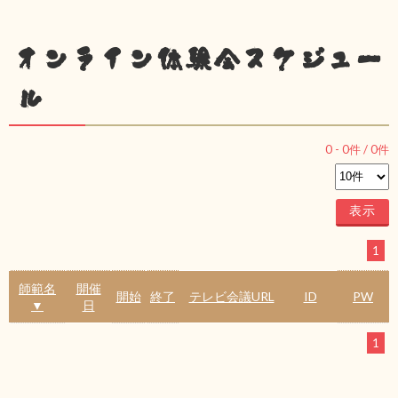
オンライン体験会スケジュー
ル
0
-
0
件 /
0
件
1
師範名
開催
開始
終了
テレビ会議URL
ID
PW
▼
日
1