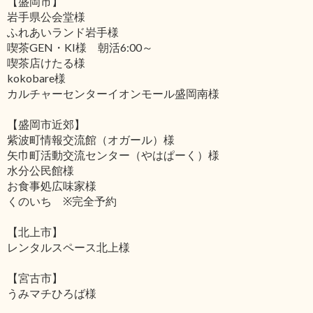
【盛岡市】
岩手県公会堂様
ふれあいランド岩手様
喫茶GEN・KI様 朝活6:00～
喫茶店けたる様
kokobare様
カルチャーセンターイオンモール盛岡南様
【盛岡市近郊】
紫波町情報交流館（オガール）様
矢巾町活動交流センター（やはぱーく）様
水分公民館様
お食事処広味家様
くのいち ※完全予約
【北上市】
レンタルスペース北上様
【宮古市】
うみマチひろば様