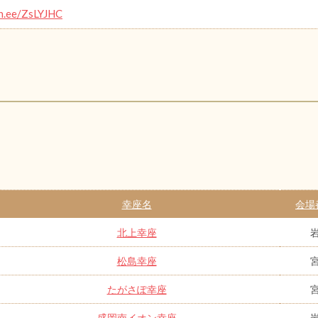
in.ee/ZsLYJHC
幸座名
会場
北上幸座
松島幸座
たがさぽ幸座
盛岡南イオン幸座