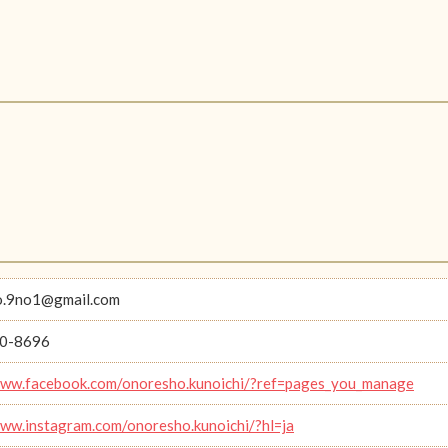
o.9no1@gmail.com
0-8696
www.facebook.com/onoresho.kunoichi/?ref=pages_you_manage
www.instagram.com/onoresho.kunoichi/?hl=ja