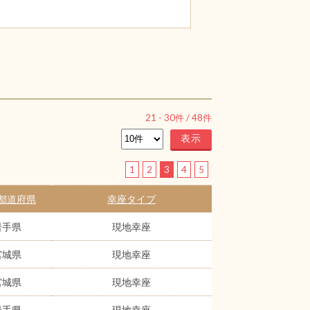
21
-
30
件 /
48
件
1
2
3
4
5
都道府県
幸座タイプ
岩手県
現地幸座
宮城県
現地幸座
宮城県
現地幸座
岩手県
現地幸座