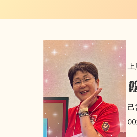
上
己
0