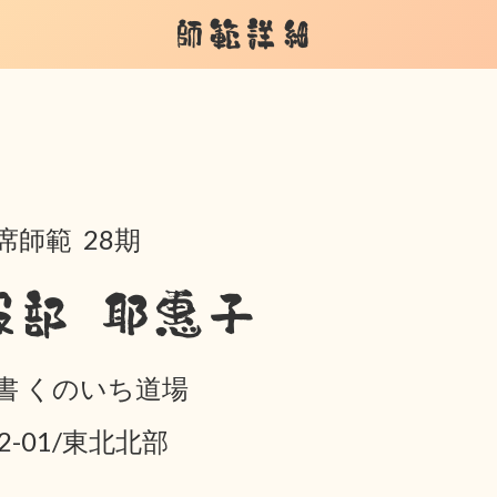
師範詳細
席師範 28期
服部 耶惠子
書 くのいち道場
02-01/東北北部