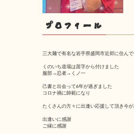
プロフィール
三大麺で有名な岩手県盛岡市近郊に住んで
くのいち道場は苗字から付けました
服部→忍者→くノ一
己書と出会って6年が過ぎました
コロナ禍に師範になり
たくさんの方々に出逢い応援して頂き今が
出逢いに感謝
ご縁に感謝