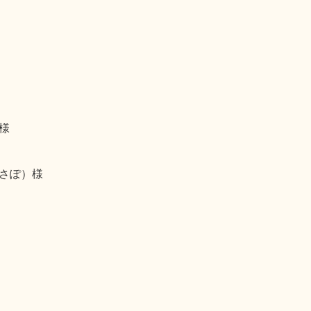
様
さぽ）様