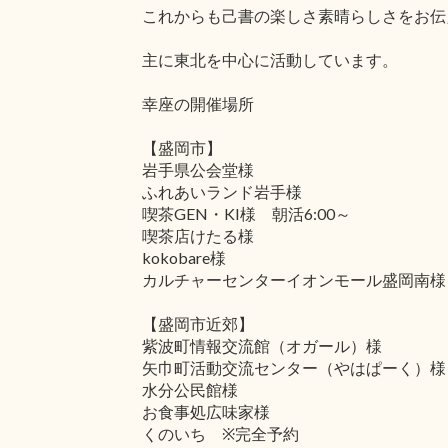
これからも己書の楽しさ素晴らしさをお伝
主に東北を中心に活動しています。
幸座の開催場所
【盛岡市】
岩手県公会堂様
ふれあいランド岩手様
喫茶GEN・KI様 朝活6:00～
喫茶店けたる様
kokobare様
カルチャーセンターイオンモール盛岡南様
【盛岡市近郊】
紫波町情報交流館（オガール）様
矢巾町活動交流センター（やはぱーく）様
水分公民館様
お食事処広味家様
くのいち ※完全予約